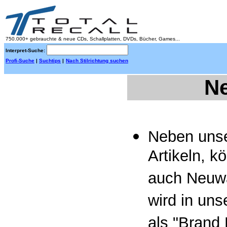
750.000+ gebrauchte & neue CDs, Schallplatten, DVDs, Bücher, Games...
Interpret-Suche:
Profi-Suche
|
Suchtips
|
Nach Stilrichtung suchen
N
Neben unse
Artikeln, k
auch Neuwa
wird in un
als "Brand 